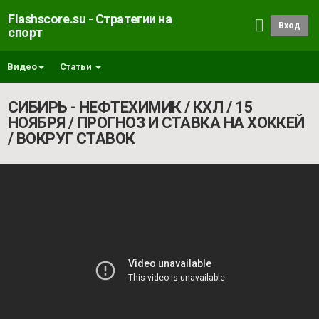
Flashscore.su - Стратегии на
Вход
спорт
Видео
Статьи
СИБИРЬ - НЕФТЕХИМИК / КХЛ / 15
НОЯБРЯ / ПРОГНОЗ И СТАВКА НА ХОККЕЙ
/ ВОКРУГ СТАВОК