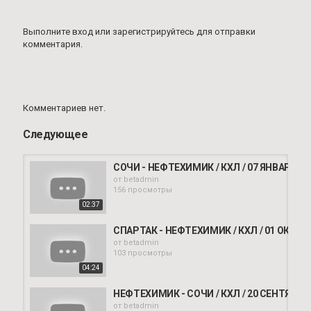
Выполните вход
или
зарегистрируйтесь
для отправки
комментария.
Комментариев нет.
Следующее
СОЧИ - НЕФТЕХИМИК / КХЛ / 07 ЯНВАРЯ /
от
betadmin
156 просмотры
02:37
СПАРТАК - НЕФТЕХИМИК / КХЛ / 01 ОКТЯБ
от
betadmin
103 просмотры
04:24
НЕФТЕХИМИК - СОЧИ / КХЛ / 20 СЕНТЯБРЯ
от
betadmin