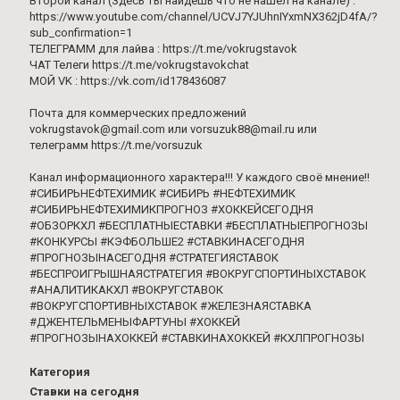
Второй канал (Здесь ты найдёшь что не нашёл на канале) :
https://www.youtube.com/channel/UCVJ7YJUhnIYxmNX362jD4fA/?
sub_confirmation=1
ТЕЛЕГРАММ для лайва : https://t.me/vokrugstavok
ЧАТ Телеги https://t.me/vokrugstavokchat
МОЙ VK : https://vk.com/id178436087
Почта для коммерческих предложений
vokrugstavok@gmail.com или vorsuzuk88@mail.ru или
телеграмм https://t.me/vorsuzuk
Канал информационного характера!!! У каждого своё мнение!!
#СИБИРЬНЕФТЕХИМИК #СИБИРЬ #НЕФТЕХИМИК
#СИБИРЬНЕФТЕХИМИКПРОГНОЗ #ХОККЕЙСЕГОДНЯ
#ОБЗОРКХЛ #БЕСПЛАТНЫЕСТАВКИ #БЕСПЛАТНЫЕПРОГНОЗЫ
#КОНКУРСЫ #КЭФБОЛЬШЕ2 #СТАВКИНАСЕГОДНЯ
#ПРОГНОЗЫНАСЕГОДНЯ #СТРАТЕГИЯСТАВОК
#БЕСПРОИГРЫШНАЯСТРАТЕГИЯ #ВОКРУГСПОРТИНЫХСТАВОК
#АНАЛИТИКАКХЛ #ВОКРУГСТАВОК
#ВОКРУГСПОРТИВНЫХСТАВОК #ЖЕЛЕЗНАЯСТАВКА
#ДЖЕНТЕЛЬМЕНЫФАРТУНЫ #ХОККЕЙ
#ПРОГНОЗЫНАХОККЕЙ #СТАВКИНАХОККЕЙ #КХЛПРОГНОЗЫ
Категория
Ставки на сегодня