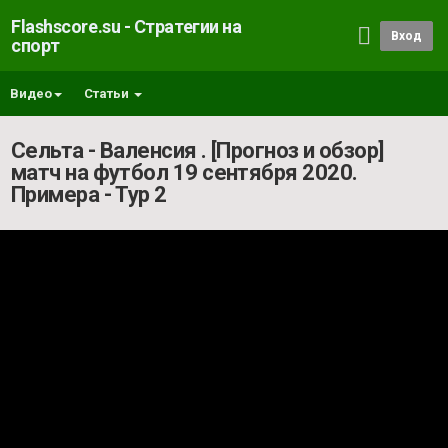
Flashscore.su - Стратегии на
Вход
спорт
Видео
Статьи
Сельта - Валенсия . [Прогноз и обзор]
матч на футбол 19 сентября 2020.
Примера - Тур 2