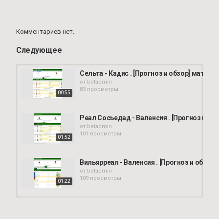
на футбол на завтра, прогноз матчей по футболу, прогноз
футбол приложения, прогнозы на кибер футбол, прогнозы на
футбол сегодня от экспертов, экспресс прогноз на футбол,
прогноз на спорт футбол на сегодня, точные прогнозы на
Комментариев нет.
футбол бесплатно, лучшие прогнозы на футбол,
профессиональные прогнозы на футбол, 100 прогноз на
Следующее
футбол, прогнозы на футбол белоруссии, прогноз игры
футбол, прогноз на футбол с анализом, фонбет прогнозы на
футбол, 100 прогноз на футбол на сегодня, прогноз на
Сельта - Кадис . [Прогноз и обзор] матч на
футбол беларусь, прогноз кубок футбол, неман прогноз
от
betadmin
футбол, точный прогноз футбол от профессионалов,
83 просмотры
00:55
прогноз ставок на футбол сегодня, чемпионат белоруссии по
футболу прогнозы, ставки на футбол прогнозы бесплатно,
кибер футбол прогнозы на сегодня, футбол расписание
Реал Сосьедад - Валенсия . [Прогноз и обз
прогнозы, прогнозы футбол 2019, прогноз премьер лиги
от
betadmin
футбол, математические прогнозы на футбол, бесплатные
101 просмотры
01:52
прогнозы на футбол с анализом, прогноз на футбол на
сегодня приложение, прогнозы на футбол россия,
бесплатные спорт прогнозы на футбол, бесплатные
Вильярреал - Валенсия . [Прогноз и обзор] 
прогнозы на футбол приложение, прогноз счета футбол,
от
betadmin
ростов прогноз футбол, прогноз на сегодня футбол
109 просмотры
01:22
чемпионат, прогнозы на футбол на завтра бесплатно,
прогнозы на футбол на сегодня от профессиональных,
прогноз матчей по футболу на сегодня, точные прогнозы на
Сельта - Валенсия футбол Испания: Пример
футбол сегодня бесплатно, прогноз на футбол сегодня лига,
от
betadmin