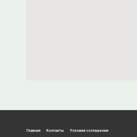
Главная
Контакты
Условия соглашения