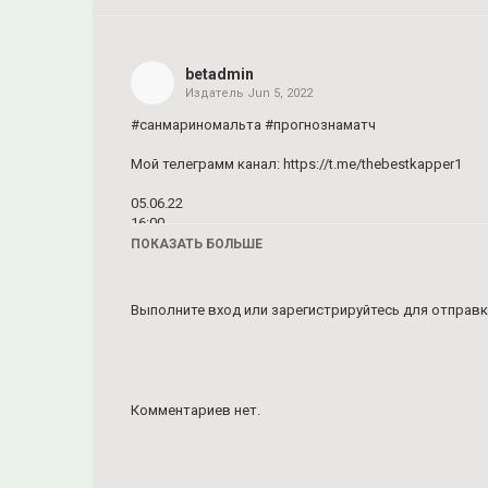
Share
on
Facebook
betadmin
Издатель
Jun 5, 2022
Share
on
#санмариномальта #прогнознаматч
Twitter
Мой телеграмм канал: https://t.me/thebestkapper1
Pinterest
05.06.22
16:00
ПОКАЗАТЬ БОЛЬШЕ
Сан Марино - Мальта
Категория
Ставки на сегодня
Выполните вход
или
зарегистрируйтесь
для отправк
Комментариев нет.