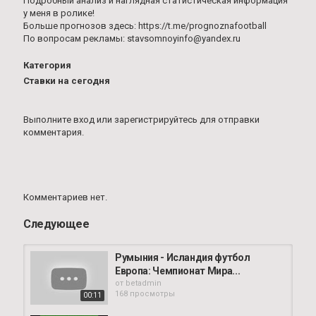
Подробный анализ и наглядная статистическая информация
у меня в ролике!
Больше прогнозов здесь: https://t.me/prognoznafootball
По вопросам рекламы: stavsomnoyinfo@yandex.ru
Категория
Ставки на сегодня
Выполните вход
или
зарегистрируйтесь
для отправки
комментария.
Комментариев нет.
Следующее
Румыния - Исландия футбол
Европа: Чемпионат Мира...
от
betadmin
168 просмотры
00:11