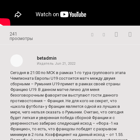
241
просмотры
betadmin
Издатель
Jun 21, 2022
Сегодня в 21:00 по МСК в рамках 1-го тура группового этапа
Чемпионата Европы U19 состоится матч между двумя
сборными – Румыния U19 примет в рамках своей страны
Францию U19. В данном матче лично для меня
безоговорочным фаворитом выступают гости данного
противостояния – Франция. Не для кого не секрет, что
«школа футбола» у Франции является одной из лучших в
мире, чего нельзя сказать о Румынии. Считаю, что сегодня
будет легкая и уверенная победа сборной Франции и с
уверенностью забираю следующий исход – «Фора -1 на
Францию», то есть, что французы победят с разрывом
минимум в 2 гола. Коэффициент на данный исход – от 1.55.