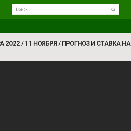
 2022 / 11 НОЯБРЯ / ПРОГНОЗ И СТАВКА НА