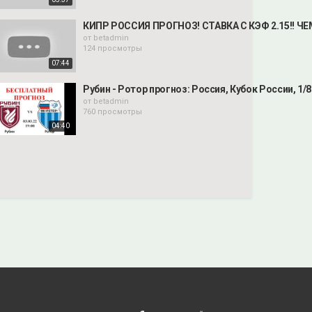
КИПР РОССИЯ ПРОГНОЗ! СТАВКА С КЭФ 2.15!! Ч
от
betadmin
124 просмотры
07:44
Рубин - Ротор прогноз: Россия, Кубок России, 1/8
от
betadmin
760 просмотры
04:40