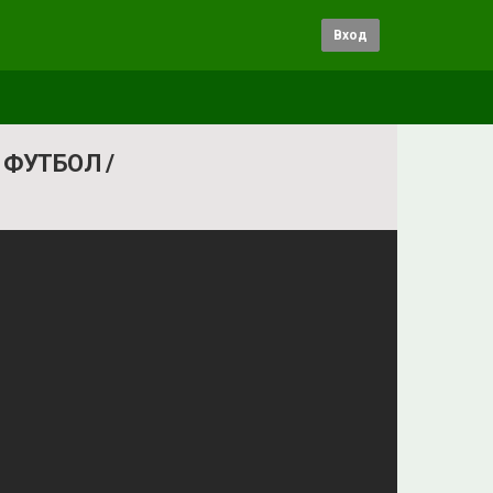
Вход
 ФУТБОЛ /