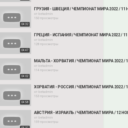
ГРУЗИЯ - ШВЕЦИЯ / ЧЕМПИОНАТ МИРА 2022 / 11
от
betadmin
150 просмотры
04:32
ГРЕЦИЯ - ИСПАНИЯ / ЧЕМПИОНАТ МИРА 2022 / 1
от
betadmin
128 просмотры
04:47
МАЛЬТА - ХОРВАТИЯ / ЧЕМПИОНАТ МИРА 2022 / 
от
betadmin
114 просмотры
04:02
ХОРВАТИЯ - РОССИЯ / ЧЕМПИОНАТ МИРА 2022 / 
от
betadmin
153 просмотры
04:58
АВСТРИЯ - ИЗРАИЛЬ / ЧЕМПИОНАТ МИРА / 12 НО
от
betadmin
159 просмотры
05:37