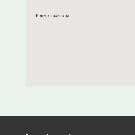
Комментариев нет.