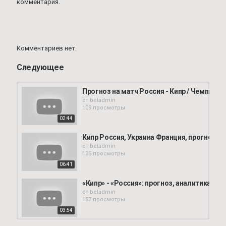
комментария.
Комментариев нет.
Следующее
Прогноз на матч Россия - Кипр / Чемпион
от
betadmin
109 просмотры
02:44
Кипр Россия, Украина Франция, прогноз и 
от
betadmin
135 просмотры
06:41
«Кипр» - «Россия»: прогноз, аналитика и об
от
betadmin
157 просмотры
03:54