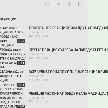
0
0
едующее
ДО МУРАШЕК! РЕАКЦИЯ РОНАЛДУ НА ПОБЕДУ МЮ
от
betadmin
124 просмотры
17:32
КРУТАЯ РЕАКЦИЯ СУАРЕСА НА ПОБЕДУ АТЛЕТИК
от
betadmin
121 просмотры
11:54
ВСË! СУДЬБА РОНАЛДУ РЕШЕНА! РЕАКЦИЯ КРИШ
от
betadmin
115 просмотры
16:11
РЕАКЦИЯ МЕССИ НА ПОБЕДУ РЕАЛА МАДРИДА / 
от
betadmin
139 просмотры
10:02