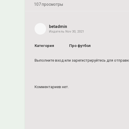
107 просмотры
Share
on
Facebook
betadmin
Издатель
Nov 30, 2021
Share
on
Twitter
Категория
Про футбол
Pinterest
Выполните вход
или
зарегистрируйтесь
для отправк
Комментариев нет.