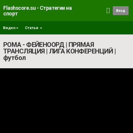
Flashscore.su - Стратегии на
Вход
спорт
Видео
Статьи
РОМА - ФЕЙЕНООРД | ПРЯМАЯ
ТРАНСЛЯЦИЯ | ЛИГА КОНФЕРЕНЦИЙ |
футбол