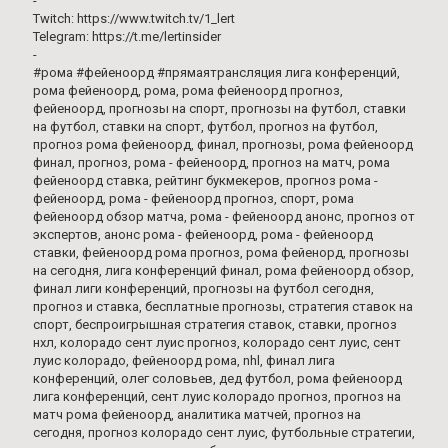
-
Twitch: https://www.twitch.tv/1_lert
Telegram: https://t.me/lertinsider
-
#рома #фейеноорд #прямаятрансляция лига конференций,
рома фейеноорд, рома, рома фейеноорд прогноз,
фейеноорд, прогнозы на спорт, прогнозы на футбол, ставки
на футбол, ставки на спорт, футбол, прогноз на футбол,
прогноз рома фейеноорд, финал, прогнозы, рома фейеноорд
финал, прогноз, рома - фейеноорд, прогноз на матч, рома
фейеноорд ставка, рейтинг букмекеров, прогноз рома -
фейеноорд, рома - фейеноорд прогноз, спорт, рома
фейеноорд обзор матча, рома - фейеноорд анонс, прогноз от
экспертов, анонс рома - фейеноорд, рома - фейеноорд
ставки, фейеноорд рома прогноз, рома фейенорд, прогнозы
на сегодня, лига конференций финал, рома фейеноорд обзор,
финал лиги конференций, прогнозы на футбол сегодня,
прогноз и ставка, бесплатные прогнозы, стратегия ставок на
спорт, беспроигрышная стратегия ставок, ставки, прогноз
нхл, колорадо сент луис прогноз, колорадо сент луис, сент
луис колорадо, фейеноорд рома, nhl, финал лига
конференций, олег соловьев, дед футбол, рома фейеноорд
лига конференций, сент луис колорадо прогноз, прогноз на
матч рома фейеноорд, аналитика матчей, прогноз на
сегодня, прогноз колорадо сент луис, футбольные стратегии,