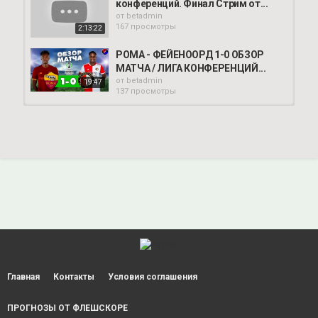
конференций. Финал Стрим от...
от
betadmin
167 просмотры
2:13:22
РОМА - ФЕЙЕНООРД 1-0 ОБЗОР
МАТЧА / ЛИГА КОНФЕРЕНЦИЙ...
от
betadmin
19:47
137 просмотры
РОМА 1-0 ФЕЙЕНООРД ОБЗОР
МАТЧА ЛИГА КОНФЕРЕНЦИЙ...
от
betadmin
132 просмотры
2:06:56
РОМА - ФЕЙЕНООРД | ПРЯМАЯ
ТРАНСЛЯЦИЯ | ЛИГА...
от
betadmin
2:09:53
136 просмотры
Рома – Фейеноорд прогноз на
матч: Лига Конференций...
от
betadmin
05:02
Главная
Контакты
Условия соглашения
102 просмотры
ПРОГНОЗЫ ОТ ФЛЕШСКОРЕ
РОМА - ФЕЙЕНООРД СМОТРИМ