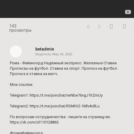
143
просмотры
betadmin
Издатель
May 24, 2022
Рома - Фейеноорд Надёжный экспресс. Железные Ставки.
Прогнозы на футбол. Ставки на спорт. Прогноз на футбол.
Прогноз и ставка на матч.
Мои ссылки:
Telegram1: https://t.me/joinchat/rwNbe76vgJ1hZmUy
Telegram2: https://t.me/joinchat/RSMtV2-1MlvAdlLu
По вопросам сотрудничества - пишите на страницу вк:
https://vk.com/id110128863
#ромафейеноорд