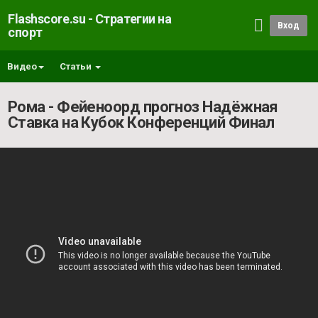
Flashscore.su - Стратегии на
Вход
спорт
Видео
Статьи
Рома - Фейеноорд прогноз Надёжная
Ставка на Кубок Конференций Финал