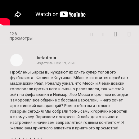
136
просмотры
betadmin
Издатель
Dec 19, 2020
Проблемы Барсы вынуждают их слить супер топового
футболиста - Филиппе Коутиньо, Мбаппе готовится перейти в
мадридский Реал, Роналду узнал, что Месси и Левандовски
голосовали против него и сильно разозлился, так же свой
хейт на фифа вылил и Неймар, Лео Месси в срочном порядки
заморозил все общение с боссами Барселоны - чего хочет
аргентинский нападающий? Ровно об этом и только -
говорим сегодня! Мы собрали топ-5 самых горячих новостей
к этому часу. Заряжаем воскресный лайк для отличного
настроения и начинаем заправляться годным контентом! Я
желаю вам приятного аппетита и приятного просмотра!