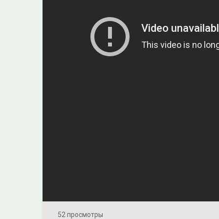
52 просмотры