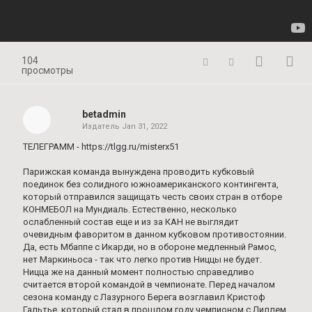
104
просмотры
betadmin
Издатель
Jan 31, 2022
ТЕЛЕГРАММ - https://tlgg.ru/misterx51
Парижская команда вынуждена проводить кубковый
поединок без солидного южноамериканского контингента,
который отправился защищать честь своих стран в отборе
КОНМЕБОЛ на Мундиаль. Естественно, несколько
ослабленный состав еще и из за КАН не выглядит
очевидным фаворитом в данном кубковом противостоянии.
Да, есть Мбаппе с Икарди, но в обороне медленный Рамос,
нет Маркиньоса - так что легко против Ниццы не будет.
Ницца же на данный момент полностью справедливо
считается второй командой в чемпионате. Перед началом
сезона команду с Лазурного Берега возглавил Кристоф
Гальтье, который стал в прошлом году чемпионом с Лиллем,