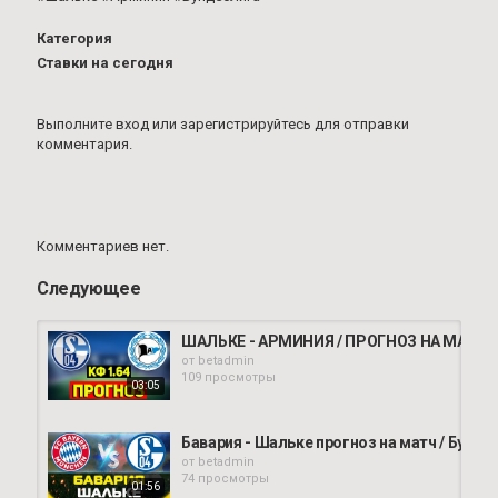
Категория
Ставки на сегодня
Выполните вход
или
зарегистрируйтесь
для отправки
комментария.
Комментариев нет.
Следующее
ШАЛЬКЕ - АРМИНИЯ / ПРОГНОЗ НА МАТЧ / 
от
betadmin
109 просмотры
03:05
Бавария - Шальке прогноз на матч / Бундес
от
betadmin
74 просмотры
01:56