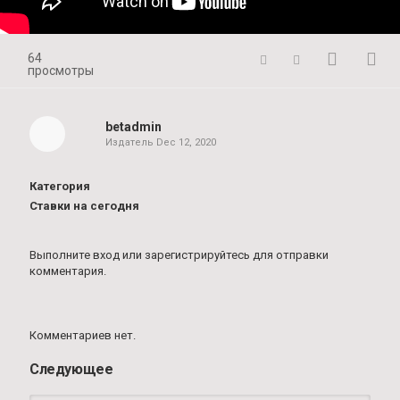
64
просмотры
betadmin
Издатель
Dec 12, 2020
Категория
Ставки на сегодня
Выполните вход
или
зарегистрируйтесь
для отправки
комментария.
Комментариев нет.
Следующее