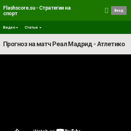
Flashscore.su - Стратегии на
Вход
спорт
Видео
Статьи
Прогноз на матч Реал Мадрид - Атлетико