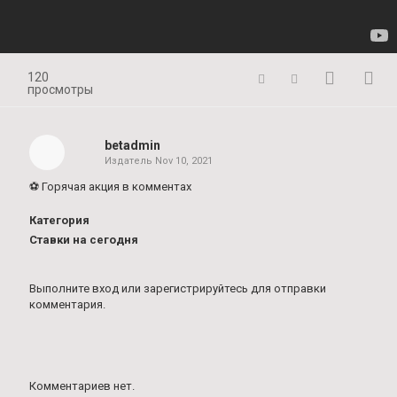
120
просмотры
betadmin
Издатель
Nov 10, 2021
⚽ Горячая акция в комментах
Категория
Ставки на сегодня
Выполните вход
или
зарегистрируйтесь
для отправки
комментария.
Комментариев нет.