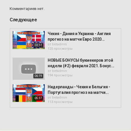
Комментариев нет.
Следующее
Чехия - Дания и Украина - Англия
прогноз на матчи Евро 2020...
от
betadmin
03:37
125 просмотры
НОВЫЕ БОНУСЫ букмекеров этой
недели (#2) февраля 2021. Бонус...
от
betadmin
194 просмотры
06:19
Нидерланды - Чехия и Бельгия -
Португалия прогноз на матчи...
от
betadmin
05:37
113 просмотры
✅АУГСБУРГ-БАВАРИЯ /
ЛИВЕРПУЛЬ-АРСЕНАЛ✅...
от
betadmin
101 просмотры
02:35