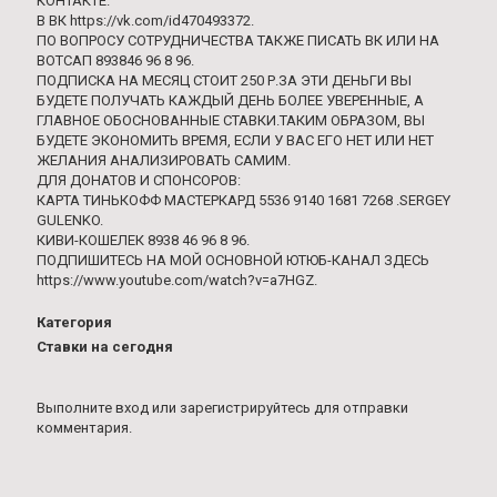
КОНТАКТЕ.
В ВК https://vk.com/id470493372​.
ПО ВОПРОСУ СОТРУДНИЧЕСТВА ТАКЖЕ ПИСАТЬ ВК ИЛИ НА
ВОТСАП 893846 96 8 96.
ПОДПИСКА НА МЕСЯЦ СТОИТ 250 Р.ЗА ЭТИ ДЕНЬГИ ВЫ
БУДЕТЕ ПОЛУЧАТЬ КАЖДЫЙ ДЕНЬ БОЛЕЕ УВЕРЕННЫЕ, А
ГЛАВНОЕ ОБОСНОВАННЫЕ СТАВКИ.ТАКИМ ОБРАЗОМ, ВЫ
БУДЕТЕ ЭКОНОМИТЬ ВРЕМЯ, ЕСЛИ У ВАС ЕГО НЕТ ИЛИ НЕТ
ЖЕЛАНИЯ АНАЛИЗИРОВАТЬ САМИМ.
ДЛЯ ДОНАТОВ И СПОНСОРОВ:
КАРТА ТИНЬКОФФ МАСТЕРКАРД 5536 9140 1681 7268 .SERGEY
GULENKO.
КИВИ-КОШЕЛЕК 8938 46 96 8 96.
ПОДПИШИТЕСЬ НА МОЙ ОСНОВНОЙ ЮТЮБ-КАНАЛ ЗДЕСЬ
https://www.youtube.com/watch?v=a7HGZ.
Категория
Ставки на сегодня
Выполните вход
или
зарегистрируйтесь
для отправки
комментария.