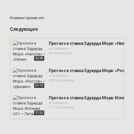
Комментариев нет.
Следующее
Прогноз и ставка Эдуарда Мора: «Наполи»
от
betadmin
64 просмотры
02:08
Прогноз и ставка Эдуарда Мора: «Ростов»
от
betadmin
102 просмотры
01:19
Прогноз и ставка Эдуарда Мора: Испания 
от
betadmin
111 просмотры
01:33
Прогноз и ставка Эдуарда Мора: «Вильярр
от
betadmin