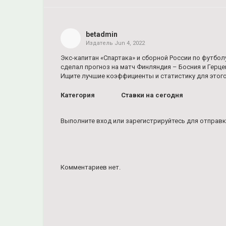
Share
on
Facebook
betadmin
Издатель
Jun 4, 2022
Share
on
Экс-капитан «Спартака» и сборной России по футбол
Twitter
сделал прогноз на матч Финляндия – Босния и Герцег
Ищите лучшие коэффициенты и статистику для этого и
Pinterest
Категория
Ставки на сегодня
Выполните вход
или
зарегистрируйтесь
для отправк
Комментариев нет.