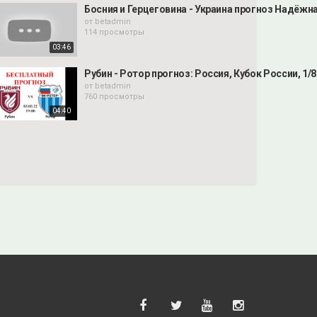
Босния и Герцеговина - Украина прогноз Надёжн
от
betadmin
114 просмотры
03:46
Рубин - Ротор прогноз: Россия, Кубок России, 1/8
от
betadmin
760 просмотры
04:40