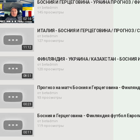
БОСНИЯ И ГЕРЦЕГОВИНА - УРАИНА ПРОГНОЗ / 
от
betadmin
145 просмотры
02:16
ИТАЛИЯ - БОСНИЯ И ГЕРЦЕГОВИНА / ПРОГНОЗ / СТ
от
betadmin
127 просмотры
11:12
ФИНЛЯНДИЯ - УКРАИНА / КАЗАХСТАН - БОСНИЯ 
от
betadmin
120 просмотры
08:51
Прогноз на матч Босния и Герцеговина - Финл
от
betadmin
93 просмотры
00:23
Босния и Герцеговина - Финляндия футбол Европа
от
betadmin
119 просмотры
00:11