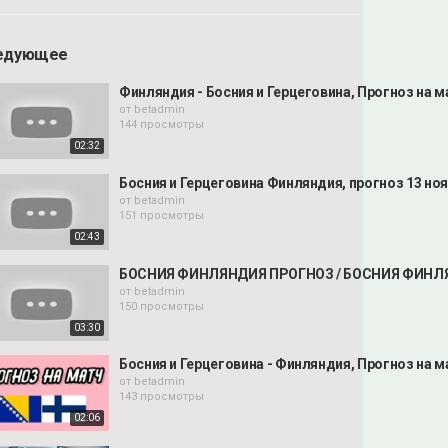
едующее
Финляндия - Босния и Герцеговина, Прогноз на м
от
betadmin
144 просмотры
02:32
Босния и Герцеговина Финляндия, прогноз 13 но
от
betadmin
151 просмотры
02:43
БОСНИЯ ФИНЛЯНДИЯ ПРОГНОЗ / БОСНИЯ ФИНЛЯ
от
betadmin
150 просмотры
03:30
Босния и Герцеговина - Финляндия, Прогноз на м
от
betadmin
143 просмотры
02:06