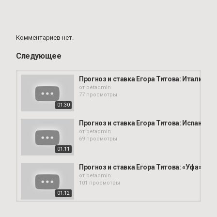
Комментариев нет.
Следующее
Прогноз и ставка Егора Титова: Италия – 
от
betadmin
77 просмотры
01:30
Прогноз и ставка Егора Титова: Испания —
от
betadmin
69 просмотры
01:11
Прогноз и ставка Егора Титова: «Уфа» – Ц
от
betadmin
101 просмотры
01:12
Прогноз и ставка Егора Титова: ЦСКА – «Р