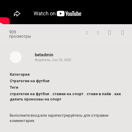
909
просмотры
betadmin
Издатель
Jun 25, 2022
Категория
Стратегии на футбол
Теги
стратегии на футбол
,
ставки на спорт
,
стави в лайв
,
как
делать пронозаы на спорт
Выполните вход
или
зарегистрируйтесь
для отправки
комментария.