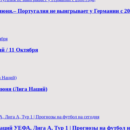
июня.– Португалия не выигрывает у Германии с 20
ий / 11 Октября
июня (Лига Наций)
аций УЕФА, Лига А, Тур 1 | Прогнозы на футбол н