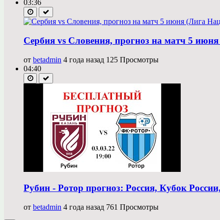
03:36
Сербия vs Словения, прогноз на матч 5 июня
от
betadmin
4 года назад
125 Просмотры
04:40
Рубин - Ротор прогноз: Россия, Кубок России,
от
betadmin
4 года назад
761 Просмотры