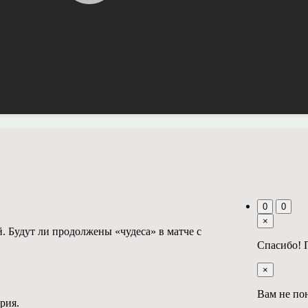
0
0
×
. Будут ли продолжены «чудеса» в матче с
Спасибо! 
×
Вам не по
рия.