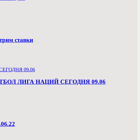
трим ставки
ТБОЛ ЛИГА НАЦИЙ СЕГОДНЯ 09.06
.06.22