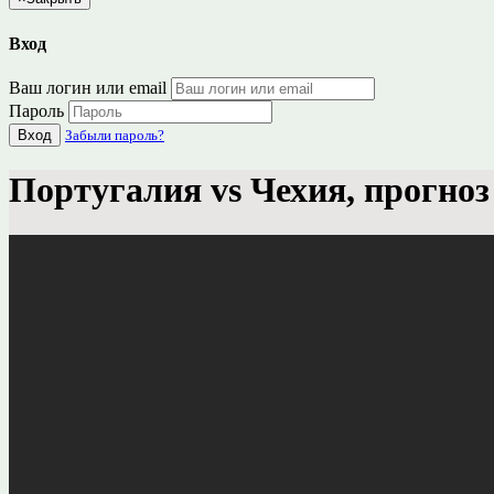
Вход
Ваш логин или email
Пароль
Вход
Забыли пароль?
Португалия vs Чехия, прогноз