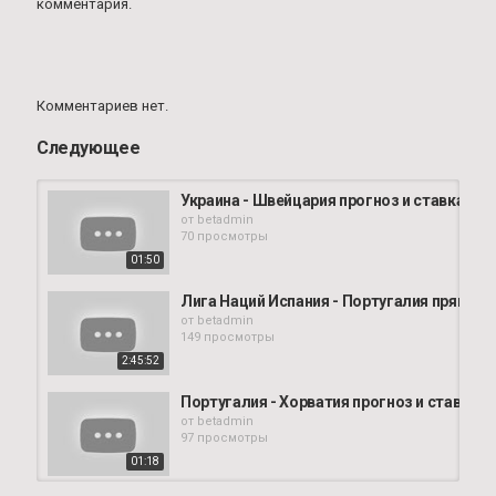
комментария.
Комментариев нет.
Следующее
Украина - Швейцария прогноз и ставка на 
от
betadmin
70 просмотры
01:50
Лига Наций Испания - Португалия прямая 
от
betadmin
149 просмотры
2:45:52
Португалия - Хорватия прогноз и ставка н
от
betadmin
97 просмотры
01:18