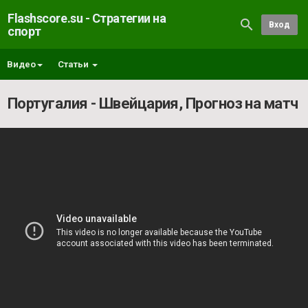
Flashscore.su - Стратегии на
Вход
спорт
Видео
Статьи
Португалия - Швейцария, Прогноз на матч