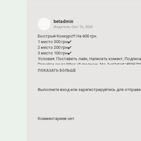
Share
on
Facebook
betadmin
Издатель
Dec 16, 2020
Share
on
Быстрый Конкурс!!! На 600 грн.
Twitter
1 место 300 грн✔️
2 место 200 грн✔️
3 место 100 грн✔️
Pinterest
Условия: Поставить лайк, Написать комент, Подписа
Перейти сюда https://t.me/wow_btc_bot?start=835670
Подписаться на этот канал
ПОКАЗАТЬ БОЛЬШЕ
Категория
Стратегии на настольный тенн
Выполните вход
или
зарегистрируйтесь
для отправк
Комментариев нет.