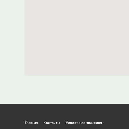
Главная
Контакты
Условия соглашения