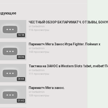
едующее
ЧЕСТНЫЙ ОБЗОР БК ПАРИМАТЧ. ОТЗЫВЫ, БОН
от
betadmin
116 просмотры
14:18
Париматч Мега Занос Игра Fighter. Поймал х
от
betadmin
143 просмотры
00:36
Тактика на ЗАНОС в Western Slots 1xbet, melbet!
от
betadmin
111 просмотры
04:44
Париматч Мега занос.
от
betadmin
109 просмотры
01:40