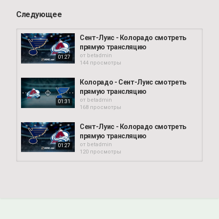
Следующее
Сент-Луис - Колорадо смотреть
прямую трансляцию
от
betadmin
01:27
144 просмотры
Колорадо - Сент-Луис смотреть
прямую трансляцию
от
betadmin
01:31
168 просмотры
Сент-Луис - Колорадо смотреть
прямую трансляцию
от
betadmin
01:27
120 просмотры
НХЛ. СЕНТ-ЛУИС - КОЛОРАДО.
ПРОГНОЗ И СТАВКА. 29 ОКТЯБРЯ
от
betadmin
103 просмотры
03:43
Колорадо - Сент-Луис смотреть