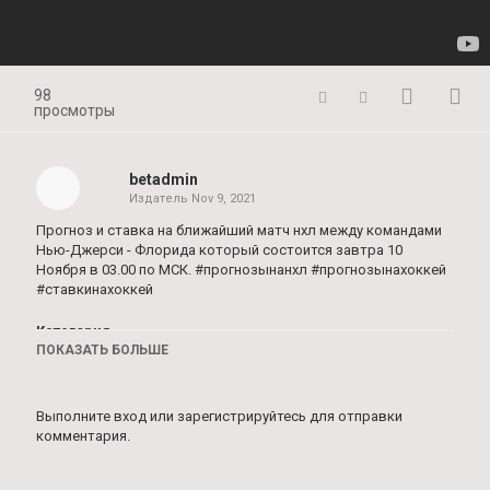
98
просмотры
betadmin
Издатель
Nov 9, 2021
Прогноз и ставка на ближайший матч нхл между командами
Нью-Джерси - Флорида который состоится завтра 10
Ноября в 03.00 по МСК. #прогнозынанхл #прогнозынахоккей
#ставкинахоккей
Категория
ПОКАЗАТЬ БОЛЬШЕ
Ставки на сегодня
Выполните вход
или
зарегистрируйтесь
для отправки
комментария.