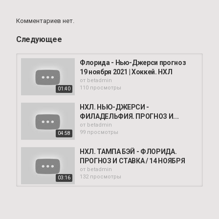
Комментариев нет.
Следующее
Флорида - Нью-Джерси прогноз
19 ноября 2021 | Хоккей. НХЛ
от
betadmin
110 просмотры
01:40
НХЛ. НЬЮ-ДЖЕРСИ -
ФИЛАДЕЛЬФИЯ. ПРОГНОЗ И...
от
betadmin
99 просмотры
04:58
НХЛ. ТАМПА БЭЙ - ФЛОРИДА.
ПРОГНОЗ И СТАВКА / 14 НОЯБРЯ
от
betadmin
132 просмотры
03:16
Нью-Джерси - Флорида прогноз
10 ноября 2021 | Хоккей. НХЛ
от
betadmin