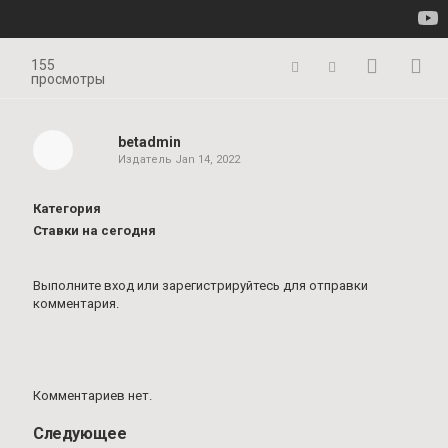
155
просмотры
betadmin
Издатель
Jan 14, 2022
Категория
Ставки на сегодня
Выполните вход
или
зарегистрируйтесь
для отправки
комментария.
Комментариев нет.
Следующее