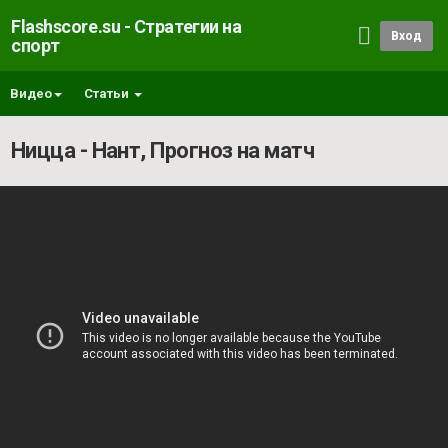
Flashscore.su - Стратегии на
Вход
спорт
Видео
Статьи
Ницца - Нант, Прогноз на матч