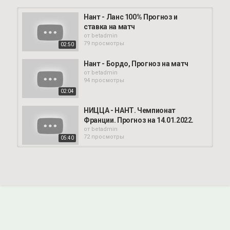
Нант - Ланс 100% Прогноз и
ставка на матч
от
betadmin
79 просмотры
02:50
Нант - Бордо, Прогноз на матч
от
betadmin
94 просмотры
02:04
НИЦЦА - НАНТ. Чемпионат
Франции. Прогноз на 14.01.2022.
от
betadmin
72 просмотры
05:40
БОРУССИЯ - ФРАЙБУРГ /
БРАЙТОН - КРИСТАЛ ПЭЛАС /...
от
betadmin
126 просмотры
07:19
Футбол / Боруссия Дортмунд
Фрайбург / Ницца Нант / НХЛ /...
от
betadmin
112 просмотры