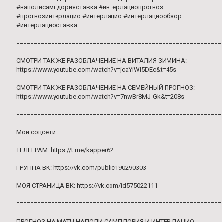
#наполисампдорияставка #интерлациопрогноз
#прогнозинтерлацио #интерлацио #интерлациообзор
#интерлациоставка
===========================================================
СМОТРИ ТАК ЖЕ РАЗОБЛАЧЕНИЕ НА ВИТАЛИЯ ЗИМИНА:
https://www.youtube.com/watch?v=jcaYiWI5DEc&t=45s
СМОТРИ ТАК ЖЕ РАЗОБЛАЧЕНИЕ НА СЕМЕЙНЫЙ ПРОГНОЗ:
https://www.youtube.com/watch?v=7nwBr8MJ-Gk&t=208s
===========================================================
Мои соцсети:
ТЕЛЕГРАМ: https://t.me/kapper62
ГРУППА ВК: https://vk.com/public190290303
МОЯ СТРАНИЦА ВК: https://vk.com/id575022111
===========================================================
ПРОГНОЗ НА МАТЧ НАПОЛИ САМПДОРИЯ И ИНТЕР ЛАЦИО,