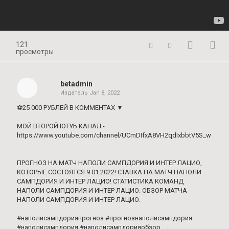
121
просмотры
betadmin
Издатель
Jan 8, 2022
⚽25 000 РУБЛЕЙ В КОММЕНТАХ ▼
МОЙ ВТОРОЙ ЮТУБ КАНАЛ -
https://www.youtube.com/channel/UCmDIfxA8VH2qdIxbbtV5S_w
ПРОГНОЗ НА МАТЧ НАПОЛИ САМПДОРИЯ И ИНТЕР ЛАЦИО,
КОТОРЫЕ СОСТОЯТСЯ 9.01.2022! СТАВКА НА МАТЧ НАПОЛИ
САМПДОРИЯ И ИНТЕР ЛАЦИО! СТАТИСТИКА КОМАНД
НАПОЛИ САМПДОРИЯ И ИНТЕР ЛАЦИО. ОБЗОР МАТЧА
НАПОЛИ САМПДОРИЯ И ИНТЕР ЛАЦИО.
#наполисампдорияпрогноз #прогнознаполисампдория
#наполисампдория #наполисампдорияобзор