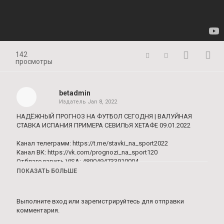
142
просмотры
betadmin
Издатель
Jan 8, 2022
НАДЁЖНЫЙ ПРОГНОЗ НА ФУТБОЛ СЕГОДНЯ | ВАЛУЙНАЯ
СТАВКА ИСПАНИЯ ПРИМЕРА СЕВИЛЬЯ ХЕТАФЕ 09.01.2022
Канал телеграмм: https://t.me/stavki_na_sport2022
Канал ВК:
https://vk.com/prognozi_na_sport120
Отблагодарить VISA: 4890494733910004
ПОКАЗАТЬ БОЛЬШЕ
«Севилья» сыграет на своем поле с «Хетафе» в рамках 20-го
тура чемпионата Испании. Матч пройдет 9 января, начало — в
Выполните вход
или
зарегистрируйтесь
для отправки
18:15 мск. «Севилья» — «Хетафе»: прогноз, ставка,
комментария.
коэффициенты, статистика.