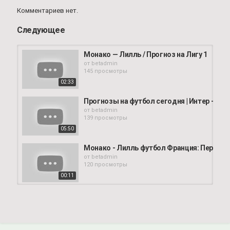
Комментариев нет.
Следующее
Монако — Лилль / Прогноз на Лигу 1
от
betadmin
145 просмотры
02:33
Прогнозы на футбол сегодня | Интер - Эмп
от
betadmin
139 просмотры
05:50
Монако - Лилль футбол Франция: Первая Л
от
betadmin
120 просмотры
00:11
СТАВКА 35 000 РУБЛЕЙ! ЛИВЕРПУЛЬ - В
от
betadmin
87 просмотры
07:04