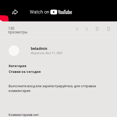
130
просмотры
betadmin
Издатель
Nov 11, 2021
Категория
Ставки на сегодня
Выполните вход
или
зарегистрируйтесь
для отправки
комментария.
Комментариев нет.