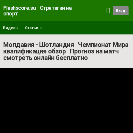
Flashscore.su - Стратегии на
Вход
спорт
Видео
Статьи
Молдавия - Шотландия | Чемпионат Мира
квалификация обзор | Прогноз на матч
смотреть онлайн бесплатно