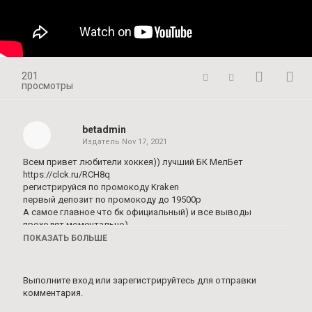
201
просмотры
betadmin
Издатель
Nov 17, 2021
Всем привет любители хоккея)) лучший БК МелБет
https://clck.ru/RCH8q
регистрируйся по промокоду Kraken
первый депозит по промокоду до 19500р
А самое главное что бк официальный) и все выводы
проходят моментально)
ПОКАЗАТЬ БОЛЬШЕ
Пишите в комментариях ваше мнение по этому матчу, кто
победит?
Выполните вход
или
зарегистрируйтесь
для отправки
И помните я высказываю только свое личное мнение,
комментария.
ставить или нет на мои прогнозы думайте сами , у каждого