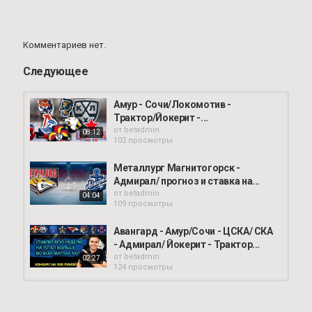
своя голова на плечах)!!
Прошу относиться к моему каналу как к развлекательному и
к ставкам
Комментариев нет.
Категория
Следующее
Ставки на сегодня
Амур - Сочи/Локомотив -
Трактор/Йокерит -...
от
betadmin
08:12
102 просмотры
Металлург Магнитогорск -
Адмирал/ прогноз и ставка на...
от
betadmin
04:04
109 просмотры
Авангард - Амур/Сочи - ЦСКА/ СКА
- Адмирал/ Йокерит - Трактор...
от
betadmin
02:27
124 просмотры
Металлург М Адмирал /
Прогнозы на хоккей сегодня /...