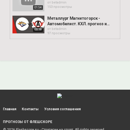
от
betadmin
153 просмотры
01:54
Металлург Магнитогорск -
Автомобилист. КХЛ. прогноз и...
от
betadmin
03:18
97 просмотры
Металлург Ак Барс /
Автомобилист Витязь /...
от
betadmin
145 просмотры
00:37
Трактор Сибирь / Динамо Москва
Динамо Минск / Автомобилист...
от
betadmin
125 просмотры
00:43
Металлург Мг. -...
от
betadmin
125 просмотры
02:07
Главная
Контакты
Условия соглашения
ПРОГНОЗЫ ОТ ФЛЕШСКОРЕ
БАРЫС - ТРАКТОР /
АВТОМОБИЛИСТ - МЕТАЛЛУРГ...
© 2026 Flashscore.su - Стратегии на спорт. All rights reserved