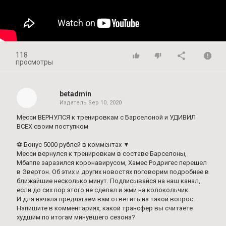
118
просмотры
betadmin
Издатель
Sep 10, 2020
Месси ВЕРНУЛСЯ к тренировкам с Барселоной и УДИВИЛ
ВСЕХ своим поступком
⚽️ Бонус 5000 рублей в комментах ▼
Месси вернулся к тренировкам в составе Барселоны,
Мбаппе заразился коронавирусом, Хамес Родригес перешел
в Эвертон. Об этих и других новостях поговорим подробнее в
ближайшие несколько минут. Подписывайся на наш канал,
если до сих пор этого не сделал и жми на колокольчик.
И для начала предлагаем вам ответить на такой вопрос.
Напишите в комментариях, какой трансфер вы считаете
худшим по итогам минувшего сезона?