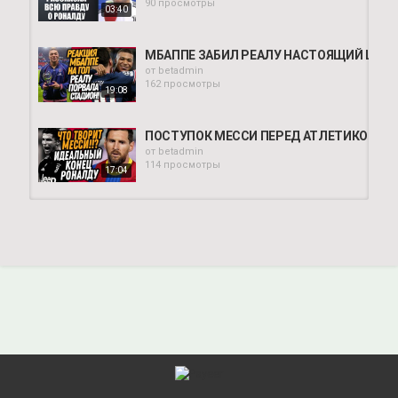
90 просмотры
03:40
МБАППЕ ЗАБИЛ РЕАЛУ НАСТОЯЩИЙ ШЕДЕ
от
betadmin
162 просмотры
19:08
ПОСТУПОК МЕССИ ПЕРЕД АТЛЕТИКО УДИВ
от
betadmin
114 просмотры
17:04
БАРТОМЕУ ВСЕХ ОБМАНУЛ, БАРСЕЛОНЕ Н
от
betadmin
132 просмотры
15:41
ОГО! МЕССИ ВЫГНАЛ ПОЧЕТТИНО ИЗ ПСЖ
от
betadmin
116 просмотры
16:59
НОВЫЙ ТРЕНЕР ПСЖ УДИВИЛ ВСЕХ! ЭТОТ 
от
betadmin