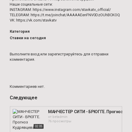
Наши социальные сети:
INSTAGRAM: https://www.instagram.com/stavkatv_official/
TELEGRAM: https://t.me/joinchat/AAAAAEenFNV0DzOUhBCKOQ
VK: https://vk.com/stavkatv
Категория
Ставки на сегодня
Выполните вход
или
зарегистрируйтесь
для отправки
комментария.
Комментариев нет.
Следующее
МАНЧЕСТЕР СИТИ - БРЮГГЕ. Прогноз Куд
от
betadmin
76 просмотры
02:05