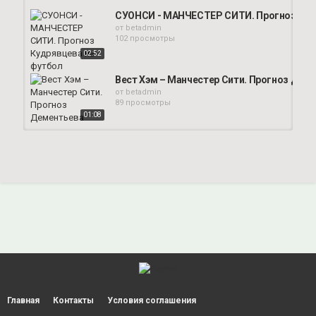
СУОНСИ - МАНЧЕСТЕР СИТИ. Прогноз Куд
от
betadmin
102 просмотры
02:52
Вест Хэм – Манчестер Сити. Прогноз Дем
от
betadmin
89 просмотры
01:08
БЕРНЛИ - МАНЧЕСТЕР СИТИ. Прогноз Куд
от
betadmin
116 просмотры
01:40
ВЕСТ ХЭМ - МАНЧЕСТЕР ЮНАЙТЕД. Прогно
от
betadmin
78 просмотры
02:01
МАНЧЕСТЕР СИТИ - ОЛИМПИАКОС. Прогноз
от
betadmin
83 просмотры
Главная
Контакты
Условия соглашения
02:52