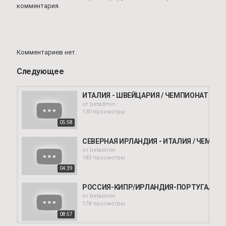
комментария.
Комментариев нет.
Следующее
ИТАЛИЯ - ШВЕЙЦАРИЯ / ЧЕМПИОНАТ МИРА 
от
betadmin
130 просмотры
05:58
СЕВЕРНАЯ ИРЛАНДИЯ - ИТАЛИЯ / ЧЕМПИОН
от
betadmin
183 просмотры
04:39
РОССИЯ-КИПР/ИРЛАНДИЯ-ПОРТУГАЛИЯ/М
от
betadmin
178 просмотры
08:57