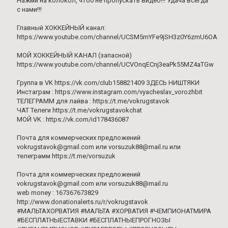
Нажми на колокол, чтоб не пропускать видео!!! Удача всегда
с нами!!!
Главный ХОККЕЙНЫЙ канал:
https://www.youtube.com/channel/UCSM5mYFe9jSH3z0Y6zmU6OA
МОЙ ХОККЕЙНЫЙ КАНАЛ (запасной)
https://www.youtube.com/channel/UCVOnqECnj3eaPk55MZ4aTGw
Группа в VK https://vk.com/club158821409 ЗДЕСЬ НИШТЯКИ
Инстаграм : https://www.instagram.com/vyacheslav_vorozhbit
ТЕЛЕГРАММ для лайва : https://t.me/vokrugstavok
ЧАТ Телеги https://t.me/vokrugstavokchat
МОЙ VK : https://vk.com/id178436087
Почта для коммерческих предложений
vokrugstavok@gmail.com или vorsuzuk88@mail.ru или
телеграмм https://t.me/vorsuzuk
Почта для коммерческих предложений
vokrugstavok@gmail.com или vorsuzuk88@mail.ru
web money : 167367673829
http://www.donationalerts.ru/r/vokrugstavok
#МАЛЬТАХОРВАТИЯ #МАЛЬТА #ХОРВАТИЯ #ЧЕМПИОНАТМИРА
#БЕСПЛАТНЫЕСТАВКИ #БЕСПЛАТНЫЕПРОГНОЗЫ