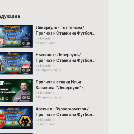
едующее
Ливерпуль - Тоттенхэм /
Прогноз и Ставки на Футбол...
от
betadmin
81 просмотры
04:29
Ньюкасл - Ливерпуль /
Прогноз и Ставки на Футбол...
от
betadmin
113 просмотры
04:28
Прогноз и ставки Ильи
Казакова: "Ливерпуль" -...
от
betadmin
118 просмотры
00:42
Арсенал - Вулверхэмптон /
Прогноз и Ставки на Футбол...
от
betadmin
97 просмотры
04:18