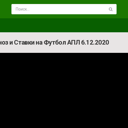
ноз и Ставки на Футбол АПЛ 6.12.2020