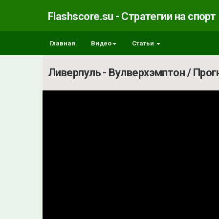
Flashscore.su - Стратегии на спорт
Главная
Видео
Статьи
Ливерпуль - Вулверхэмптон / Прог