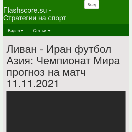
Вход
Flashscore.su -
Стратегии на спорт
Видео
Статьи
Ливан - Иран футбол
Азия: Чемпионат Мира
прогноз на матч
11.11.2021