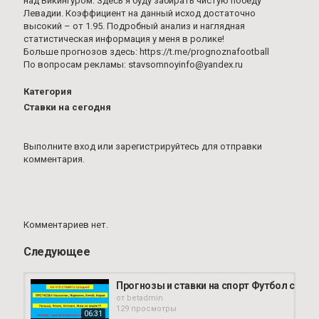
над Викингуром. Здесь я буду забирать чистую победу
Левадии. Коэффициент на данный исход достаточно
высокий – от 1.95. Подробный анализ и наглядная
статистическая информация у меня в ролике!
Больше прогнозов здесь: https://t.me/prognoznafootball
По вопросам рекламы: stavsomnoyinfo@yandex.ru
Категория
Ставки на сегодня
Выполните вход
или
зарегистрируйтесь
для отправки
комментария.
Комментариев нет.
Следующее
Прогнозы и ставки на спорт Футбол сегодн
от
betadmin
129 просмотры
06:31