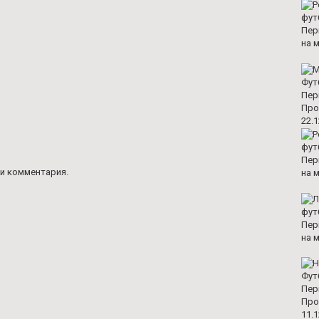
и комментария.