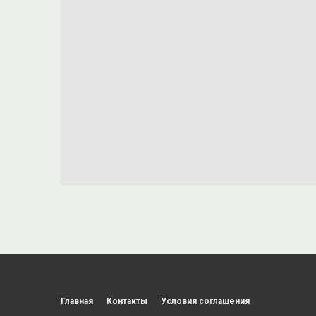
Главная
Контакты
Условия соглашения