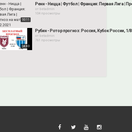
Ренн - Ницца | Футбол | Франция: Первая Лига | П
от
betadmin
104 просмотры
00:11
Рубин - Ротор прогноз: Россия, Кубок России, 1/8
от
betadmin
761 просмотры
04:40