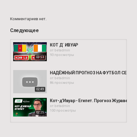
Комментариев нет.
Следующее
КОТ Д´ ИВУАР
от
betadmin
93 просмотры
03:53
НАДЁЖНЫЙ ПРОГНОЗ НА ФУТБОЛ СЕГОДНЯ
от
betadmin
86 просмотры
02:49
Кот-д'Ивуар - Египет. Прогноз Журавеля
от
betadmin
100 просмотры
02:25
Германия-Кот-д'Ивуар/Саудовская Арави
от
betadmin