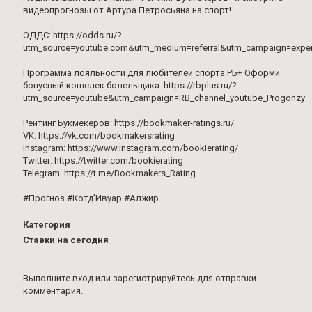
видеопрогнозы от Артура Петросьяна на спорт!
ОДДС: https://odds.ru/?
utm_source=youtube.com&utm_medium=referral&utm_campaign=expe
Программа лояльности для любителей спорта РБ+ Оформи
бонусный кошелек болельщика: https://rbplus.ru/?
utm_source=youtube&utm_campaign=RB_channel_youtube_Progonzy
Рейтинг Букмекеров: https://bookmaker-ratings.ru/
VK: https://vk.com/bookmakersrating
Instagram: https://www.instagram.com/bookierating/
Twitter: https://twitter.com/bookierating
Telegram: https://t.me/Bookmakers_Rating
#Прогноз #Котд’Ивуар #Алжир
Категория
Ставки на сегодня
Выполните вход
или
зарегистрируйтесь
для отправки
комментария.