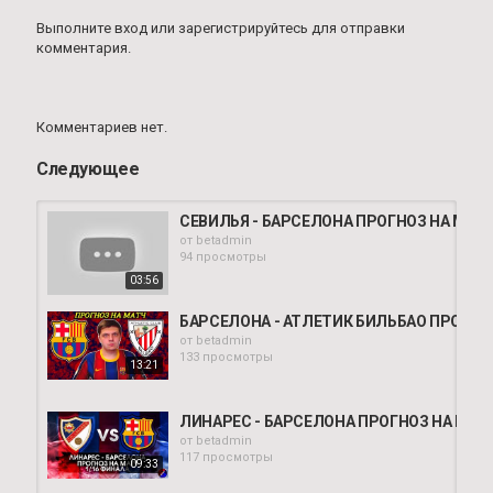
Выполните вход
или
зарегистрируйтесь
для отправки
комментария.
Комментариев нет.
Следующее
СЕВИЛЬЯ - БАРСЕЛОНА ПРОГНОЗ НА МАТЧ 
от
betadmin
94 просмотры
03:56
БАРСЕЛОНА - АТЛЕТИК БИЛЬБАО ПРОГНОЗ
от
betadmin
133 просмотры
13:21
ЛИНАРЕС - БАРСЕЛОНА ПРОГНОЗ НА МАТЧ.
от
betadmin
117 просмотры
09:33