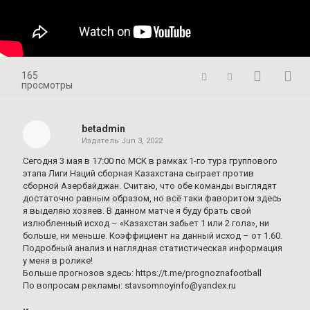
165
просмотры
betadmin
Издатель
Jun 3, 2022
Сегодня 3 мая в 17:00 по МСК в рамках 1-го тура группового
этапа Лиги Наций сборная Казахстана сыграет против
сборной Азербайджан. Считаю, что обе команды выглядят
достаточно равным образом, но всё таки фаворитом здесь
я выделяю хозяев. В данном матче я буду брать свой
излюбленный исход – «Казахстан забьет 1 или 2 гола», ни
больше, ни меньше. Коэффициент на данный исход – от 1.60.
Подробный анализ и наглядная статистическая информация
у меня в ролике!
Больше прогнозов здесь: https://t.me/prognoznafootball
По вопросам рекламы: stavsomnoyinfo@yandex.ru