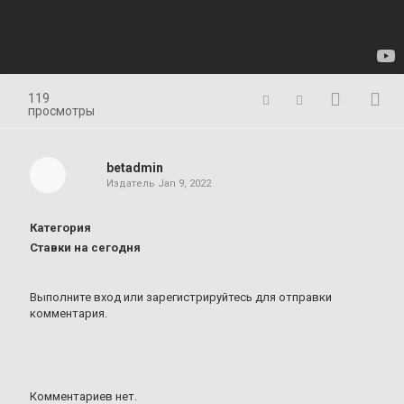
119
просмотры
betadmin
Издатель
Jan 9, 2022
Категория
Ставки на сегодня
Выполните вход
или
зарегистрируйтесь
для отправки
комментария.
Комментариев нет.