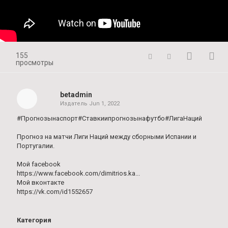
155
просмотры
betadmin
Издатель
Jun 1, 2022
#Прогнозынаспорт#Ставкиипрогнозынафутбо#ЛигаНаций
Прогноз на матчи Лиги Наций между сборными Испании и
Португалии.
Мой facebook
https://www.facebook.com/dimitrios.ka...
Мой вконтакте
https://vk.com/id1552657
Категория