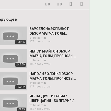
0
0
едующее
БАРСЕЛОНА ЭСПАНЬОЛ
ОБЗОР МАТЧА, ГОЛЫ...
от
betadmin
173 просмотры
4:31:35
ЧЕЛСИ БРАЙТОН ОБЗОР
МАТЧА, ГОЛЫ, ПРОГНОЗЫ...
от
betadmin
186 просмотры
2:48:59
НАПОЛИ БОЛОНЬЯ ОБЗОР
МАТЧА, ГОЛЫ, ПРОГНОЗЫ...
от
betadmin
117 просмотры
1:57:52
ИРЛАНДИЯ - ИТАЛИЯ /
ШВЕЙЦАРИЯ - БОЛГАРИЯ /...
от
betadmin
152 просмотры
09:15