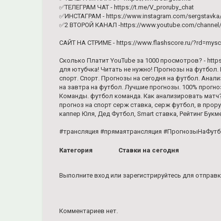
✅ТЕЛЕГРАМ ЧАТ - https://t.me/V_proruby_chat
✅ИНСТАГРАМ - https://www.instagram.com/sergstavka
✅2 ВТОРОЙ КАНАЛ -https://www.youtube.com/channe
САЙТ НА СТРИМЕ - https://www.flashscore.ru/?rd=mysc
Сколько Платит YouTube за 1000 просмотров? - http
для ютубчка! Читать не нужно! Прогнозы на футбол. 
спорт. Спорт. Прогнозы на сегодня на футбол. Анал
на завтра на футбол. Лучшие прогнозы. 100% прогно
Команды. футбол команда. Как анализировать матч?
прогноз на спорт серж ставка, серж футбол, в прору
каппер Юля, Дед Футбол, Smart ставка, Рейтинг Бу
#трансляция #прямаятрансляция #ПрогнозыНаФут
Категория
Ставки на сегодня
Выполните вход
или
зарегистрируйтесь
для отправк
Комментариев нет.