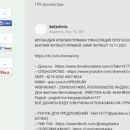
149 просмотры
Share
on
Facebook
betadmin
Издатель
Nov 16, 2021
Share
on
ИРЛАНДИЯ ИТАЛИЯ ПРЯМАЯ ТРАНСЛЯЦИЯ ПРОГНОЗ
Twitter
АНГЛИЯ ФУТБОЛ ПРЯМОЙ ЭФИР ФУТБОЛ 15.11.2021
https://vk.com/donoworry
Pinterest
✅Донаты - https://www.donationalerts.com/r/fakir1377
✅СПОНСОРСТВО - https://www.youtube.com/channel/UC
СБЕР - 4274 3200 4567 8334
КИВИ - qiwi.com/n/VPRORUBY
WEB MONEY - Z539251614065, R555305562352 ЯНДЕКС
Для жестких биткойнеров - 99857054-4cdb-4e4d-8fd
Paypal - paypal.me/sergeypolyakov137
ВСЕ ДОНАТЫ БУДУ ОЗВУЧЕНЫ И ПОКАЗАНЫ НА СТР
✅ПОЧТА ДЛЯ ПРЕДЛОЖЕНИЙ - fakir13777@yandex.ru 
ЮТУБЕ)
✅ТИК ТОК - https://www.tiktok.com/@sergstavka
✅ТЕЛЕГРАМ КАНАЛ - https://t.me/sergstavka