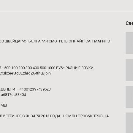
Сл
ОВ ШВЕЙЦАРИЯ БОЛГАРИЯ СМОТРЕТЬ ОНЛАЙН САН МАРИНО
7 - 50Р 100 200 300 400 500 1000 РУБ* РАЗНЫЕ ЗВУКИ
CIlxtee5tcBLzhrdZ64thQ/join
.ДЕНЬГИ – 410012397439523
5-a6817ce3340d
ИМЕ!
(В БЕТТИНГЕ С ЯНВАРЯ 2013 ГОДА, 1.9 МЛН ПРОСМОТРОВ НА