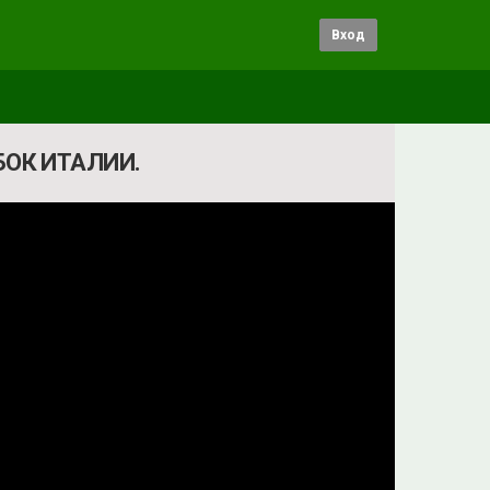
Вход
БОК ИТАЛИИ.