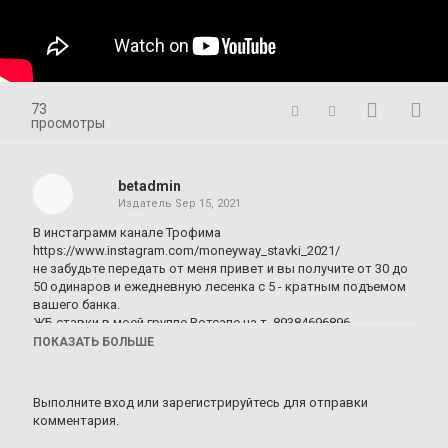
73
просмотры
betadmin
Издатель
Sep 15, 2021
В инстаграмм канале Трофима
https://www.instagram.com/moneyway_stavki_2021/
не забудьте передать от меня привет и вы получите от 30 до
50 одинаров и ежедневную лесенка с 5 - кратным подъемом
вашего банка.
ЖБ ставки в моей группе Вотсапе на т. 89384696896.
Пишите и вступайте в мою группу за 300 р.
ПОКАЗАТЬ БОЛЬШЕ
Все основные ставки в группе в Вотсапе! Пишите
89384696896.Моя группа в Вотсапе 89384696896.
Процент захода по моим прогнозам в среднем 75%. По
Выполните вход
или
зарегистрируйтесь
для отправки
баскетболу 84%.В лайве еще выше.Поэтому вступайте в мою
комментария.
группу.