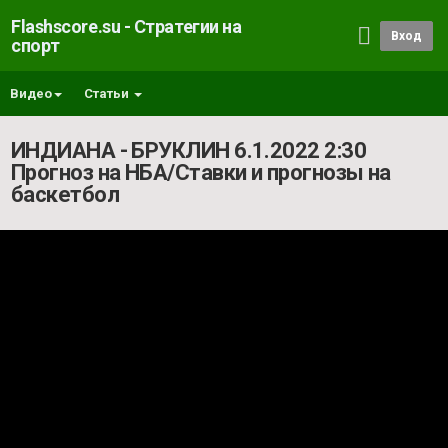
Flashscore.su - Стратегии на
Вход
спорт
Видео
Статьи
ИНДИАНА - БРУКЛИН 6.1.2022 2:30
Прогноз на НБА/Ставки и прогнозы на
баскетбол