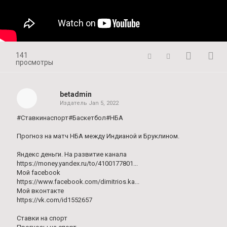
141
просмотры
betadmin
Издатель
Jan 5, 2022
#Ставкинаспорт#Баскетбол#НБА
Прогноз на матч НБА между Индианой и Бруклином.
Яндекс деньги. На развитие канала
https://money.yandex.ru/to/4100177801...
Мой facebook
https://www.facebook.com/dimitrios.ka...
Мой вконтакте
https://vk.com/id1552657
Ставки на спорт