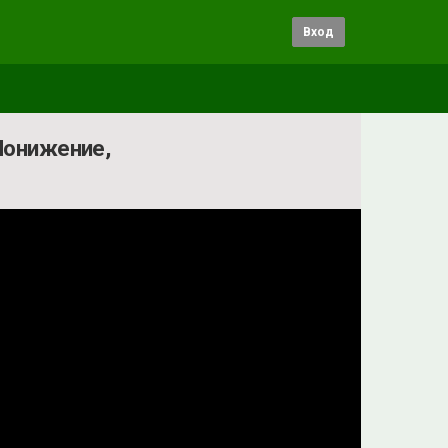
Вход
 Понижение,