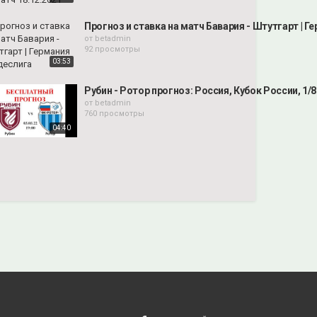
Прогноз и ставка на матч Бавария - Штутгарт | 
от
betadmin
92 просмотры
03:53
Рубин - Ротор прогноз: Россия, Кубок России, 1/8
от
betadmin
760 просмотры
04:40