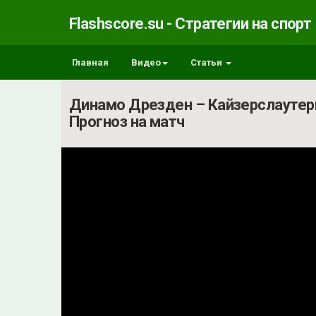
Flashscore.su - Стратегии на спорт
Главная
Видео
Статьи
Динамо Дрезден – Кайзерслаутерн
Прогноз на матч