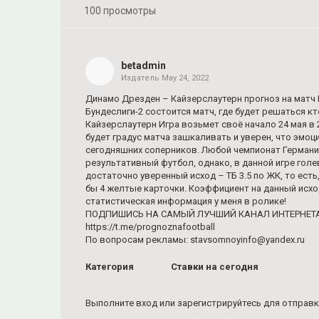
100 просмотры
Share
on
Facebook
betadmin
Издатель
May 24, 2022
Share
on
Динамо Дрезден – Кайзерслаутерн прогноз на матч 
Twitter
Бундеслиги-2 состоится матч, где будет решаться к
Кайзерслаутерн Игра возьмет своё начало 24 мая в 2
будет градус матча зашкаливать и уверен, что эмоци
Pinterest
сегодняшних соперников. Любой чемпионат Германии
результативный футбол, однако, в данной игре голев
достаточно уверенный исход – ТБ 3.5 по ЖК, то есть
бы 4 желтые карточки. Коэффициент на данный исхо
статистическая информация у меня в ролике!
ПОДПИШИСЬ НА САМЫЙ ЛУЧШИЙ КАНАЛ ИНТЕРНЕТА, 
https://t.me/prognoznafootball
По вопросам рекламы: stavsomnoyinfo@yandex.ru
Категория
Ставки на сегодня
Выполните вход
или
зарегистрируйтесь
для отправк