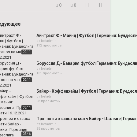
0
0
едующее
Айнтрахт Ф - Майнц | Футбол | Германия: Бундесли
от
betadmin
112 просмотры
00:11
Боруссия Д - Бавария футбол Германия: Бундесли
от
betadmin
131 просмотры
00:11
Байер - Хоффенхайм | Футбол | Германия: Бундесли
от
betadmin
98 просмотры
00:11
Прогноз и ставка на матч Байер - Шальке | Герм
от
betadmin
95 просмотры
02:46